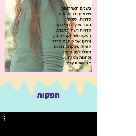
בשנים האחרונות
שיחקתי בפרסומות,
סדרות, עשיתי
סטנדאפ, יצרתי כמה
סדרות רשת (כתבתי,
הפקתי ושיחקתי בהן),
והיום אני כותבת סדרה
קומית שבקרוב כולכם
תוכלו לצפות בה
ולהנות ממנה :)
אז stay tuned....
הפקות